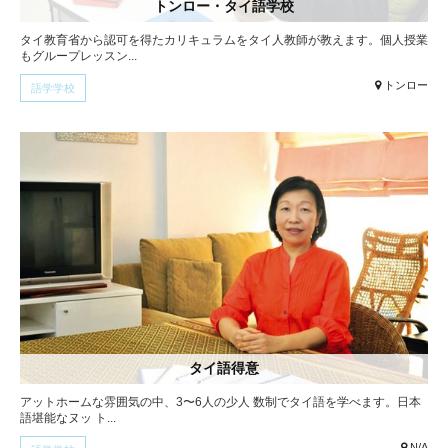
トンロー・タイ語学校
タイ教育省から認可を得たカリキュラムをタイ人教師が教えます。個人授業
もグループレッスン...
トンロー
語学学校
タイ語得意
アットホームな雰囲気の中、3〜6人の少人 数制でタイ語を学べます。日本
語堪能なヌッ ト...
N/A