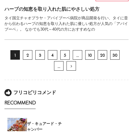
ハーブの知恵を取り入れた肌にやさしい処方
タイ国立チャオプラヤ・アバイブーベ病院が商品開発を行い、タイに昔
から伝わるハーブの知恵を取り入れた肌に優しい処方が人気の「アバイ
ブーベ」。 なかでも30代～40代の方におすすめなの
1
2
3
4
5
...
10
20
30
...
フリコピリコメンド
RECOMMEND
ザ・キュアード・チ
ャンバー