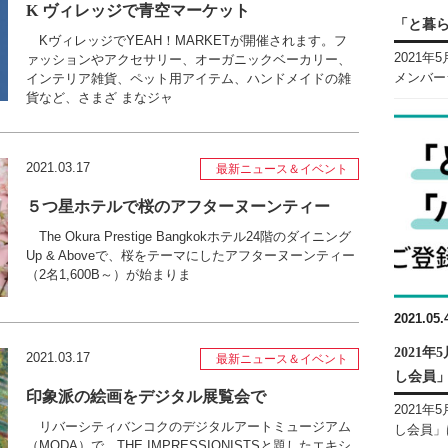
K ヴィレッジで青空マーケット
「と暮
KヴィレッジでYEAH！MARKETが開催されます。フ
2021
ァッションやアクセサリー、オーガニックベーカリー、
メンバーシ
インテリア雑貨、ペット用アイテム、ハンドメイドの雑
貨など、さまざ まなジャ
2021.03.17
最新ニュース＆イベント
５つ星ホテルで桜のアフターヌーンティー
The Okura Prestige Bangkokホテル24階のダイニング
Up & Aboveで、桜をテーマにしたアフターヌーンティー
（2名1,600B～）が始まりま
2021.05.
2021
2021.03.17
最新ニュース＆イベント
し会員
印象派の絵画をデジタル展覧会で
2021
リバーシティバンコクのデジタルアートミュージアム
し会員」は
（MODA）で、THE IMPRESSIONISTSと題したエキシ