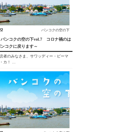
22
バンコクの空の下
バンコクの空の下vol.7 コロナ禍のは
バンコクに戻ります～
読者のみなさま、サワッディー・ピーマ
カ！ ...