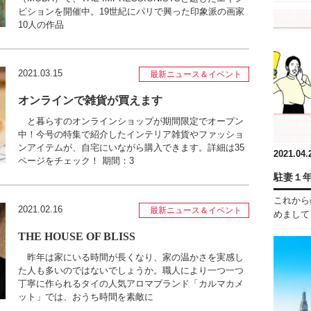
ビションを開催中。19世紀にパリで興った印象派の画家
10人の作品
2021.03.15
最新ニュース＆イベント
オンラインで雑貨が買えます
と暮らすのオンラインショップが期間限定でオープン
中！今号の特集で紹介したインテリア雑貨やファッショ
ンアイテムが、自宅にいながら購入できます。詳細は35
2021.04.
ページをチェック！ 期間：3
駐妻１
これから
2021.02.16
最新ニュース＆イベント
めまして、
THE HOUSE OF BLISS
昨年は家にいる時間が長くなり、家の温かさを実感し
た人も多いのではないでしょうか。職人により一つ一つ
丁寧に作られるタイの人気アロマブランド「カルマカメ
ット」では、おうち時間を素敵に