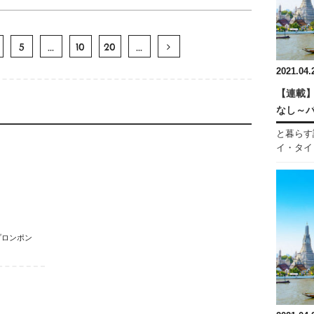
5
...
10
20
...
2021.04.
【連載】
なし～
と暮らす
イ・タイ・
プロンポン