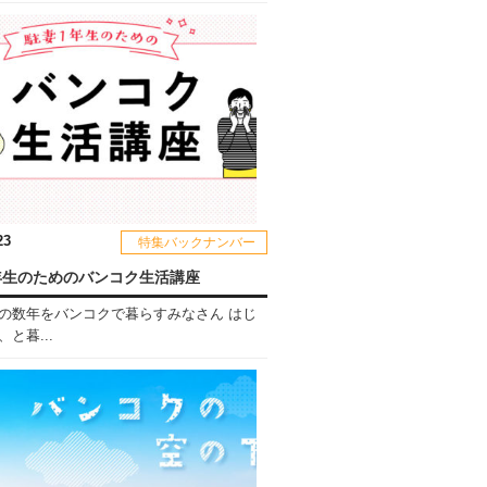
23
特集バックナンバー
年生のためのバンコク生活講座
の数年をバンコクで暮らすみなさん はじ
と暮...