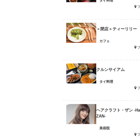
タイ料理
＜閉店＞ティーリリー
カフェ
クルンサイアム
タイ料理
ヘアクラフト・ザン -Hair 
ZAN-
美容院