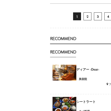
1
2
3
4
RECOMMEND
RECOMMEND
ディアー -Dear-
美容院
シートラート