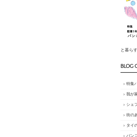
と暮らす
BLOG 
特集
我が
シェ
街の
タイ
バン