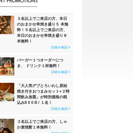
NT PROMOTIONS
３名以上でご来店の方、本日
のおまかせ串焼き盛り５ 本無
料！５名以上でご来店の方、
本日のおまかせ串焼き盛り８
本無料！
詳細を確認
バーガー１つオーダーにつ
き、 ドリンク１杯無料！
詳細を確認
「大人気デブとろいわし原始
焼き付きおつまみセット+２時
間飲み放題」が特別価格の税
込み8 0 0 B / １名！
詳細を確認
３名以上でご来店の方、しゃ
か麦焼酎１本無料！