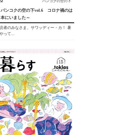
22
バンコクの空の下
バンコクの空の下vol.6 コロナ禍のは
日本にいました～
読者のみなさま、サワッディー・カ！ 暑
って...