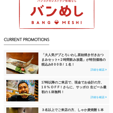
CURRENT PROMOTIONS
「大人気デブとろいわし原始焼き付きおつ
まみセット+２時間飲み放題」が特別価格の
税込み8 0 0 B / １名！
詳細を確認
17時以降のご来店で、現金でお会計の方、
1 0 % O F F！さらに、サッポロ 生ビール最
初の１杯無料！
詳細を確認
３名以上でご来店の方、しゃか麦焼酎１本