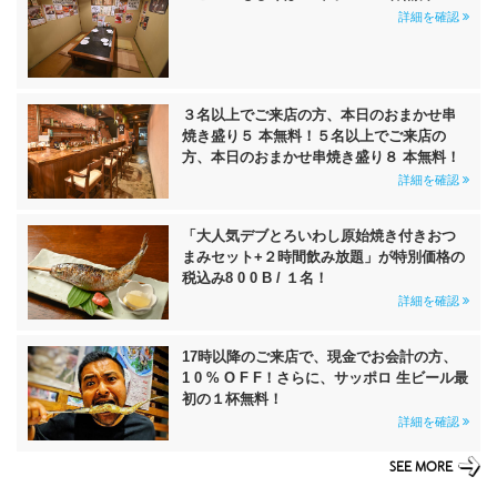
詳細を確認
３名以上でご来店の方、本日のおまかせ串
焼き盛り５ 本無料！５名以上でご来店の
方、本日のおまかせ串焼き盛り８ 本無料！
詳細を確認
「大人気デブとろいわし原始焼き付きおつ
まみセット+２時間飲み放題」が特別価格の
税込み8 0 0 B / １名！
詳細を確認
17時以降のご来店で、現金でお会計の方、
1 0 % O F F！さらに、サッポロ 生ビール最
初の１杯無料！
詳細を確認
SEE MORE