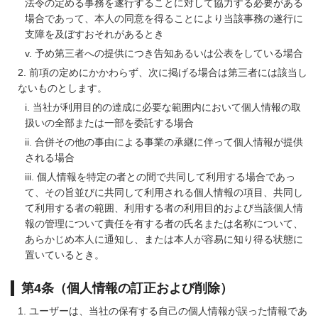
法令の定める事務を遂行することに対して協力する必要がある
場合であって、本人の同意を得ることにより当該事務の遂行に
支障を及ぼすおそれがあるとき
予め第三者への提供につき告知あるいは公表をしている場合
前項の定めにかかわらず、次に掲げる場合は第三者には該当し
ないものとします。
当社が利用目的の達成に必要な範囲内において個人情報の取
扱いの全部または一部を委託する場合
合併その他の事由による事業の承継に伴って個人情報が提供
される場合
個人情報を特定の者との間で共同して利用する場合であっ
て、その旨並びに共同して利用される個人情報の項目、共同し
て利用する者の範囲、利用する者の利用目的および当該個人情
報の管理について責任を有する者の氏名または名称について、
あらかじめ本人に通知し、または本人が容易に知り得る状態に
置いているとき。
第4条（個人情報の訂正および削除）
ユーザーは、当社の保有する自己の個人情報が誤った情報であ