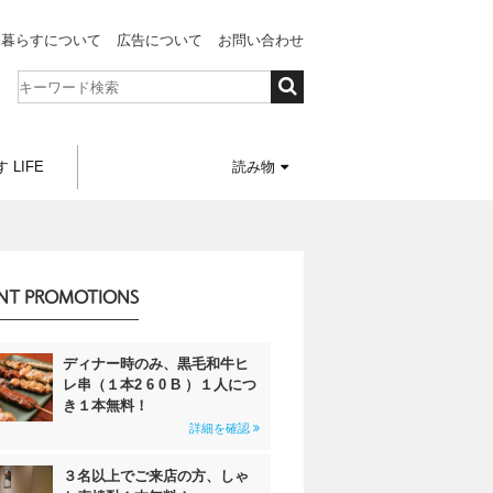
と暮らすについて
広告について
お問い合わせ
 LIFE
読み物
NT PROMOTIONS
ディナー時のみ、黒毛和牛ヒ
レ串（１本2 6 0 B ）１人につ
き１本無料！
詳細を確認
３名以上でご来店の方、しゃ