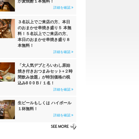
か麦焼酎１本無料！
詳細を確認
３名以上でご来店の方、本日
のおまかせ串焼き盛り５ 本無
料！５名以上でご来店の方、
本日のおまかせ串焼き盛り８
本無料！
詳細を確認
「大人気デブとろいわし原始
焼き付きおつまみセット+２時
間飲み放題」が特別価格の税
込み8 0 0 B / １名！
詳細を確認
生ビールもしくは ハイボール
１杯無料！
詳細を確認
SEE MORE