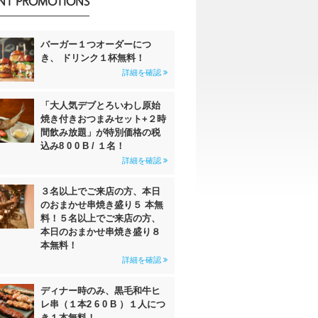
NT PROMOTIONS
バーガー１つオーダーにつ
き、 ドリンク１杯無料！
詳細を確認
「大人気デブとろいわし原始
焼き付きおつまみセット+２時
間飲み放題」が特別価格の税
込み8 0 0 B / １名！
詳細を確認
３名以上でご来店の方、本日
のおまかせ串焼き盛り５ 本無
料！５名以上でご来店の方、
本日のおまかせ串焼き盛り８
本無料！
詳細を確認
ディナー時のみ、黒毛和牛ヒ
レ串（１本2 6 0 B ）１人につ
き１本無料！