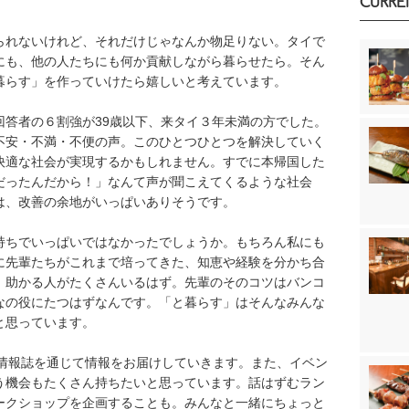
CURRE
られないけれど、それだけじゃなんか物足りない。タイで
にも、他の人たちにも何か貢献しながら暮らせたら。そん
暮らす」を作っていけたら嬉しいと考えています。
回答者の６割強が39歳以下、来タイ３年未満の方でした。
不安・不満・不便の声。このひとつひとつを解決していく
快適な社会が実現するかもしれません。すでに本帰国した
だったんだから！」なんて声が聞こえてくるような社会
は、改善の余地がいっぱいありそうです。
持ちでいっぱいではなかったでしょうか。もちろん私にも
に先輩たちがこれまで培ってきた、知恵や経験を分かち合
、助かる人がたくさんいるはず。先輩のそのコツはバンコ
なの役にたつはずなんです。「と暮らす」はそんなみんな
と思っています。
料情報誌を通じて情報をお届けしていきます。また、イベン
う機会もたくさん持ちたいと思っています。話はずむラン
ークショップを企画することも。みんなと一緒にちょっと