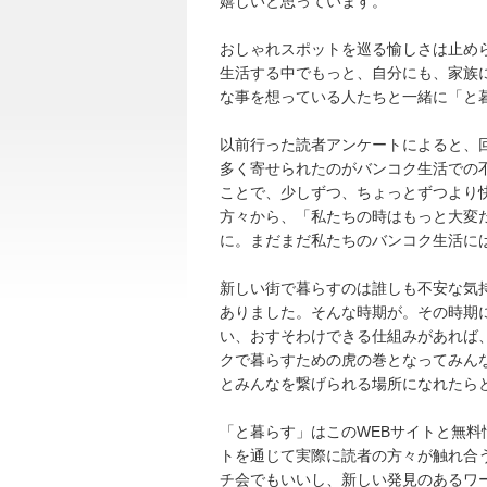
嬉しいと思っています。
おしゃれスポットを巡る愉しさは止め
生活する中でもっと、自分にも、家族
な事を想っている人たちと一緒に「と
以前行った読者アンケートによると、
多く寄せられたのがバンコク生活での
ことで、少しずつ、ちょっとずつより
方々から、「私たちの時はもっと大変
に。まだまだ私たちのバンコク生活に
新しい街で暮らすのは誰しも不安な気
ありました。そんな時期が。その時期
い、おすそわけできる仕組みがあれば
クで暮らすための虎の巻となってみん
とみんなを繋げられる場所になれたら
「と暮らす」はこのWEBサイトと無
トを通じて実際に読者の方々が触れ合
チ会でもいいし、新しい発見のあるワ