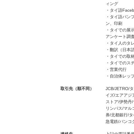
ィング
・タイ語Face
・タイ語パン
ン、印刷
・タイでの展
アンケート調
・タイ人のタレ
・翻訳（日本
・タイでの取
・タイでのス
・営業代行
・自治体レッ
取引先（順不同）
JCB/JETRO
イズ/エアアジ
ストア/伊勢丹
リンパス/マル
券/北都銀行/
急電鉄/バンコ