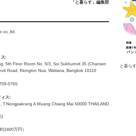
「と暮らす」編集部
 co.,ltd.
ス:
ng, 5th Floor Room No. 5/3, Soi Sukhumvit 35 (Charoen
と暮らす
mvit Road, Klongton Nua, Wattana, Bangkok 10110
709-0765
ィス:
4, T.Nongpakrang A.Muang Chiang Mai 50000 THAILAND
7日
約2400万円）