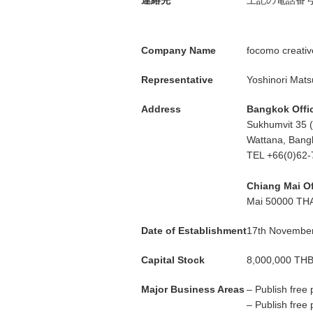
連絡先
上記の電話番
Company Name
focomo creative
Representative
Yoshinori Mat
Address
Bangkok Offi
Sukhumvit 35 
Wattana, Ban
TEL +66(0)62-
Chiang Mai Of
Mai 50000 TH
Date of Establishment
17th Novembe
Capital Stock
8,000,000 TH
Major Business Areas
–
Publish free
–
Publish free