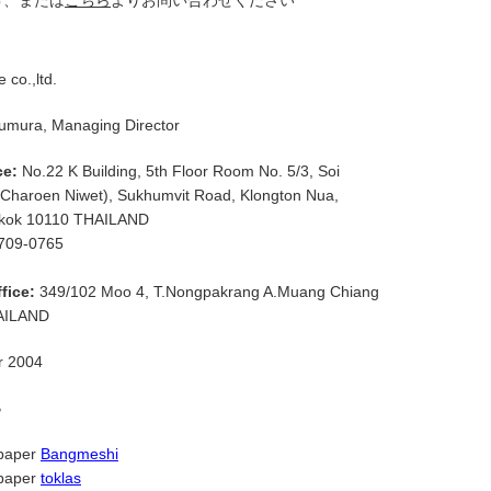
号、または
こちら
よりお問い合わせください
 co.,ltd.
sumura, Managing Director
ce:
No.22 K Building, 5th Floor Room No. 5/3, Soi
(Charoen Niwet), Sukhumvit Road, Klongton Nua,
gkok 10110 THAILAND
709-0765
fice:
349/102 Moo 4, T.Nongpakrang A.Muang Chiang
AILAND
r 2004
B
 paper
Bangmeshi
 paper
toklas