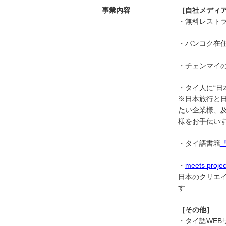
事業内容
［自社メディ
・
無料レスト
・
バンコク在
・
チェンマイ
・
タイ人に“日
※日本旅行と
たい企業様、
様をお手伝いす
・タイ語書籍
『
・
meets projec
日本のクリエ
す
［その他］
・タイ語WEB