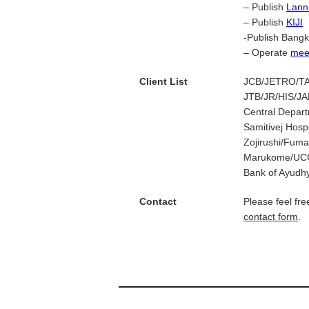
–
Publish
Lann
–
Publish
KIJI
-Publish Bang
–
Operate
meet
Client List
JCB/JETRO/T
JTB/JR/HIS/JA
Central Depart
Samitivej Hosp
Zojirushi/Fuma
Marukome/UC
Bank of Ayudh
Contact
Please feel fre
contact form
.