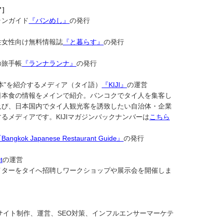
ア］
ランガイド
『バンめし』
の発行
住女性向け無料情報誌
『と暮らす』
の発行
の旅手帳
『ランナランナ』
の発行
本”を紹介するメディア（タイ語）
『KIJI』
の運営
日本食の情報をメインで紹介。バンコクでタイ人を集客し
及び、日本国内でタイ人観光客を誘致したい自治体・企業
るメディアです。KIJIマガジン
バックナンバーは
こちら
Bangkok Japanese Restaurant Guide』
の発行
t
の運営
イターをタイへ招聘しワークショップや展示会を開催しま
サイト制作、運営、SEO対策、インフルエンサーマーケテ