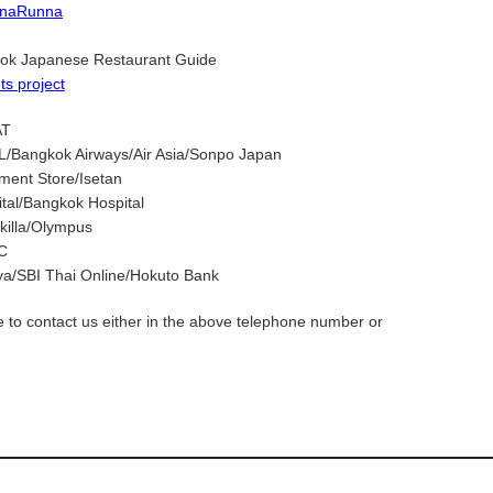
naRunna
kok Japanese Restaurant Guide
s project
AT
L/Bangkok Airways/Air Asia/Sonpo Japan
ment Store/Isetan
ital/Bangkok Hospital
killa/Olympus
C
ya/SBI Thai Online/Hokuto Bank
e to contact us either in the above telephone number or