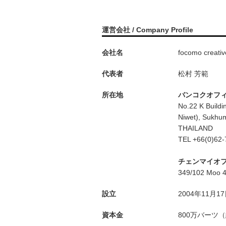
運営会社 / Company Profile
会社名
focomo creative
代表者
松村 芳範
所在地
バンコクオフィ
No.22 K Buildi
Niwet), Sukhu
THAILAND
TEL +66(0)62-
チェンマイオフ
349/102 Moo 
設立
2004年11月1
資本金
800万バーツ（