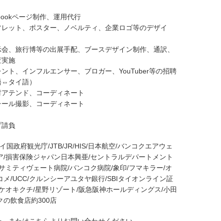
bookページ制作、運用代行
フレット、ポスター、ノベルティ、企業ロゴ等のデザイ
示会、旅行博等の出展手配、ブースデザイン制作、通訳、
査実施
ント、インフルエンサー、ブロガー、YouTuber等の招聘
語⇔タイ語）
材アテンド、コーディネート
チール撮影、コーディネート
プ請負
/タイ国政府観光庁/JTB/JR/HIS/日本航空/バンコクエアウェ
ア/損害保険ジャパン日本興亜/セントラルデパートメント
/サミティヴェート病院/バンコク病院/象印/フマキラー/オ
コメ/UCC/クルンシーアユタヤ銀行/SBIタイオンライン証
タケオキクチ/星野リゾート/阪急阪神ホールディングス/小田
クの飲食店約300店