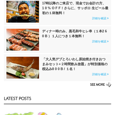
17時以降のご来店で、現金でお会計の方、
1 0 % O F F！さらに、サッポロ 生ビール最
初の１杯無料！
詳細を確認
ディナー時のみ、黒毛和牛ヒレ串（１本2 6
0 B ）１人につき１本無料！
詳細を確認
「大人気デブとろいわし原始焼き付きおつ
まみセット+２時間飲み放題」が特別価格の
税込み8 0 0 B / １名！
詳細を確認
SEE MORE
LATEST POSTS