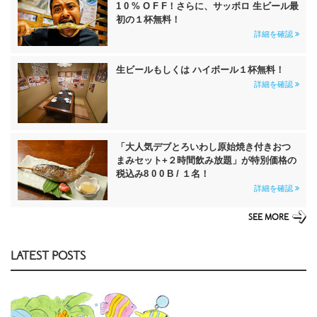
1 0 % O F F！さらに、サッポロ 生ビール最
初の１杯無料！
詳細を確認
生ビールもしくは ハイボール１杯無料！
詳細を確認
「大人気デブとろいわし原始焼き付きおつ
まみセット+２時間飲み放題」が特別価格の
税込み8 0 0 B / １名！
詳細を確認
SEE MORE
LATEST POSTS