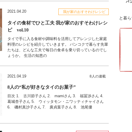
2021.04.20
我が家のおすそわけレシピ
と暮らす
タイの食材でひと工夫 我が家のおすそわけレシ
ピ vol.10
タイで手に入る食材や調味料を活用してアレンジした家庭
料理のレシピを紹介していきます。 バンコクで暮らす先輩
たちは、どんな工夫で毎日の食卓を乗り切っているのでし
ょうか。 生活の知恵の
2021.04.19
8人の連載
8人の“私が好きなタイのお菓子”
目次 1. 古川節子さん 2. mamiさん 3. 福冨渉さん 4.
葛城杏子さん 5. ウィッタモン・ニワッティチャイさん
6. 磯村真沙子さん 7. 廣貞葉子さん 8. 池尾優