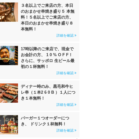
３名以上でご来店の方、本日
のおまかせ串焼き盛り５ 本無
料！５名以上でご来店の方、
本日のおまかせ串焼き盛り８
本無料！
詳細を確認
17時以降のご来店で、現金で
お会計の方、 1 0 % O F F！
さらに、サッポロ 生ビール最
初の１杯無料！
詳細を確認
ディナー時のみ、黒毛和牛ヒ
レ串（１本2 6 0 B ）１人につ
き１本無料！
詳細を確認
バーガー１つオーダーにつ
き、 ドリンク１杯無料！
詳細を確認