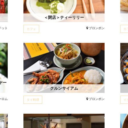
＜閉店＞ティーリリー
チット
プロンポン
カフェ
カ
ヤー
クルンサイアム
ーロム
プロンポン
タイ料理
イ