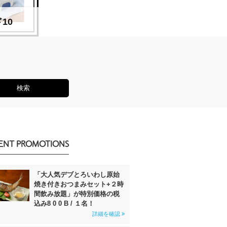
10
駐妻１年生のためのバンコ
ENT PROMOTIONS
「大人気デブとろいわし原始
焼き付きおつまみセット+２時
間飲み放題」が特別価格の税
込み8 0 0 B / １名！
詳細を確認