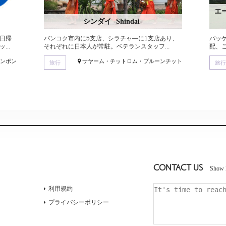
エー
シンダイ -Shindai-
日帰
バンコク市内に5支店、シラチャ―に1支店あり、
パッ
..
それぞれに日本人が常駐。ベテランスタッフ...
配、ご
ロンポン
サヤーム・チットロム・プルーンチット
旅行
旅行
CONTACT US
Show 
利用規約
プライバシーポリシー