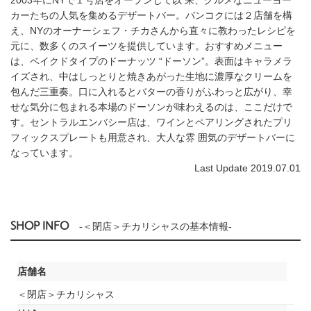
カーたちの人気を集めるデザートバー。バンコクには２店舗を構
え、NYのオーナーシェフ・チカさんから直々に教わったレシピを
元に、数多くのスイーツを提供しています。おすすめメニュー
は、ベイクドタイプのドーナッツ “ドーソン”。表面はキャラメラ
イズされ、中はしっとりと焼きあがった生地に濃厚なクリームを
包んだ三重奏。口に入れるとバターの香りがふわっと広がり、幸
せな気分に包まれる本場のドーソンが味わえるのは、ここだけで
す。セントラルエンバシー店は、ワインとペアリングされたプリ
フィックスプレートも用意され、大人な雰 囲気のデザートバーに
なっています。
Last Update 2019.07.01
SHOP INFO
-＜閉店＞チカリシャスの基本情報-
店舗名
＜閉店＞チカリシャス