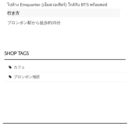
ไปห้าง Emquartier (เอ็มควอเทียร์) ใกล้กับ BTS พร้อมพงษ์
行き方
プロンポン駅から徒歩約15分
SHOP TAGS
カフェ
プロンポン地区