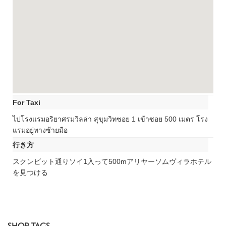
For Taxi
ไปโรงแรมอริยาศรมวิลล่า สุขุมวิทซอย 1 เข้าซอย 500 เมตร โรง
แรมอยู่ทางซ้ายมือ
行き方
スクンビット通りソイ1入って500mアリヤーソムヴィラホテル
を見つける