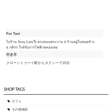
For Taxi
ไปร้าน 3nvy (เอนวี่) ตรงถนนพระราม 4 ร้านอยู่ในซอยข้าง
ธ.กสิกร ใกล้กับการไฟฟ้าคลองเตย
行き方
クローントゥーイ駅からタクシーで15分
SHOP TAGS
カフェ
その他地区