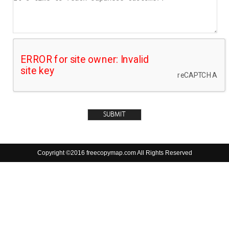
Copyright ©2016 freecopymap.com All Rights Reserved