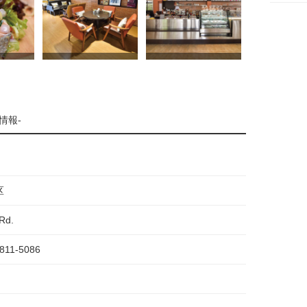
情報-
区
Rd.
-811-5086