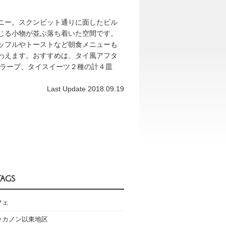
ニー。スクンビット通りに面したビル
じる小物が並ぶ落ち着いた空間です。
ッフルやトーストなど朝食メニューも
わえます。おすすめは、タイ風アフタ
、ラープ、タイスイーツ２種の計４皿
Last Update 2018.09.19
TAGS
フェ
ラカノン以東地区