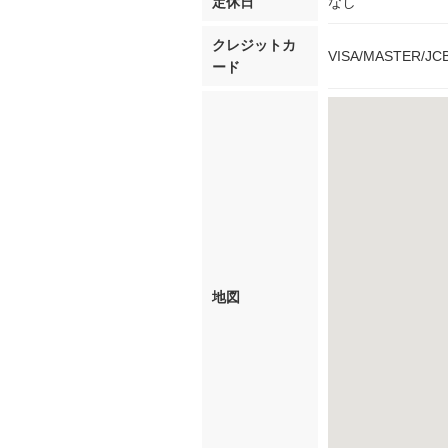
定休日
なし
クレジットカ
VISA/MASTER/J
ード
地図