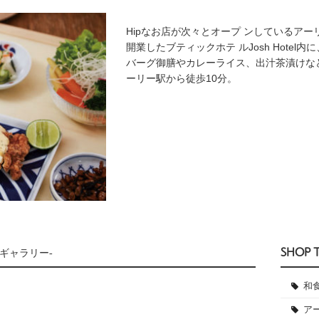
Hipなお店が次々とオープ ンしているアー
開業したブティックホテ ルJosh Hote
バーグ御膳やカレーライス、出汁茶漬けな
ーリー駅から徒歩10分。
SHOP 
ギャラリー-
和
ア