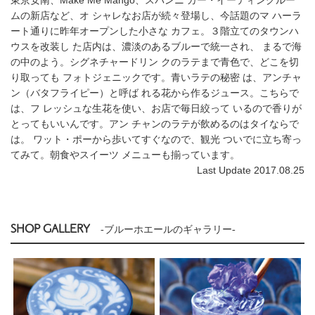
ムの新店など、オ シャレなお店が続々登場し、今話題のマ ハーラ
ート通りに昨年オープンした小さな カフェ。３階立てのタウンハ
ウスを改装し た店内は、濃淡のあるブルーで統一され、 まるで海
の中のよう。シグネチャードリン クのラテまで青色で、どこを切
り取っても フォトジェニックです。青いラテの秘密 は、アンチャ
ン（バタフライピー）と呼ば れる花から作るジュース。こちらで
は、フ レッシュな生花を使い、お店で毎日絞って いるので香りが
とってもいいんです。アン チャンのラテが飲めるのはタイならで
は。 ワット・ポーから歩いてすぐなので、観光 ついでに立ち寄っ
てみて。朝食やスイーツ メニューも揃っています。
Last Update 2017.08.25
SHOP GALLERY
-ブルーホエールのギャラリー-