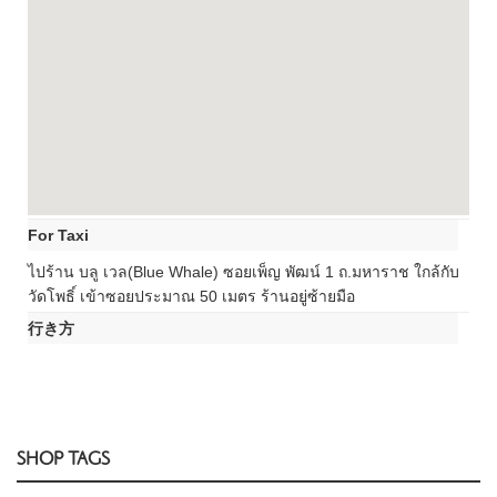
For Taxi
ไปร้าน บลู เวล(Blue Whale) ซอยเพ็ญ พัฒน์ 1 ถ.มหาราช ใกล้กับ
วัดโพธิ์ เข้าซอยประมาณ 50 เมตร ร้านอยู่ซ้ายมือ
行き方
SHOP TAGS