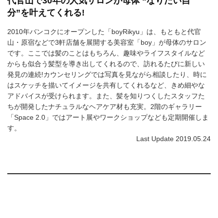
代官山で30年の人気サロンが母体 “なりたい自
分”を叶えてくれる!
2010年バンコクにオープンした「boyRikyu」は、もともと代官
山・原宿などで3軒店舗を展開する美容室「boy」が母体のサロン
です。ここでは髪のことはもちろん、趣味やライフスタイルなど
からも似合う髪型を導き出してくれるので、訪れるたびに新しい
発見の連続!カウンセリングでは写真を見ながら相談したり、時に
はスケッチを描いてイメージを共有してくれるなど、きめ細やな
アドバイスが受けられます。また、髪を知りつくしたスタッフた
ちが開発したナチュラルなヘアケア材も充実。2階のギャラリー
「Space 2.0」ではアート展やワークショップなども定期開催しま
す。
Last Update 2019.05.24