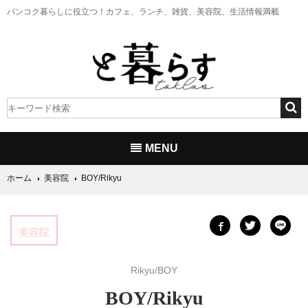
バンコク暮らしに役立つ！
カフェ、ランチ、雑貨、美容院、生活情報満載
MENU
ホーム
美容院
BOY/Rikyu
美容院
Rikyu/BOY
BOY/Rikyu