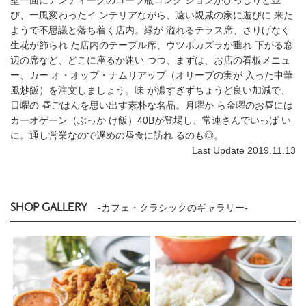
び、一風変わったイ ンテリアながら、遠い親戚の家に遊びに 来た
ようで不思議と落ち着く店内。緑が 溢れるテラス席、さりげなく
生花が飾られ た店内のテーブル席、ウツボカズラが垂れ 下がる窓
辺の席など、どこに座るか迷い つつ、まずは、お店の看板メニュ
ー、カー オ・オップ・ナムリアップ（オリーブの実が 入った中華
風炒飯）を注文しましょう。味 が濃すぎずちょうど良い加減で、
日曜の 昼ごはんを思い出す素朴な名品。月曜か ら金曜のお昼には
カーオゲーン（ぶっか け飯）40Bが登場し、常連さんでいっぱ い
に。通し営業なので遅めの昼食に訪れ るのも◎。
Last Update 2019.11.13
SHOP GALLERY
-カフェ・クラシックのギャラリー-