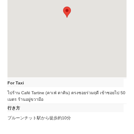
For Taxi
ไปร้าน Café Tartine (คาเฟ่ ตาติน) ตรงซอยร่วมฤดี เข้าซอยไป 50
เมตร ร้านอยู่ขวามือ
行き方
プルーンチット駅から徒歩約10分