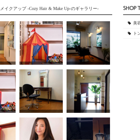
SHOP 
クアップ -Cozy Hair & Make Up-のギャラリー-
美
ト