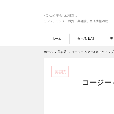
バンコク暮らしに役立つ！
カフェ、ランチ、雑貨、美容院、生活情報満載
ホーム
食べる EAT
美
ホーム
美容院
コージー ヘアー&メイクアップ -Cozy
美容院
コージー ヘ