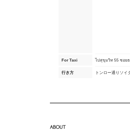
For Taxi
ไปสุขุมวิท 55 ซอยธ
行き方
トンロー通りソイタ
ABOUT