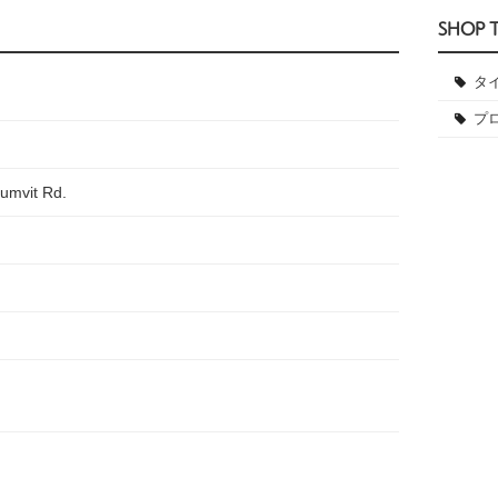
SHOP 
タ
プ
umvit Rd.