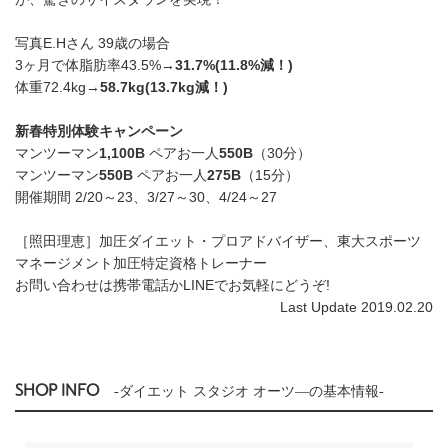
写真E.Hさん 39歳の場合
3ヶ月で体脂肪率43.5%→
31.7%(11.8%減！)
体重72.4kg→
58.7kg(13.7kg減！)
新春特別体験キャンペーン
マンツーマン
1,100B
ペアお一人
550B
（30分）
マンツーマン
550B
ペアお一人
275B
（15分）
開催期間 2/20～23、3/27～30、4/24～27
［照田理恵］加圧ダイエット・プロアドバイザー、東大スポーツ
マネージメント加圧特定資格トレーナー
お問い合わせは携帯電話かLINEでお気軽にどうぞ!
Last Update 2019.02.20
SHOP INFO
-ダイエット スタジオ オーツ―の基本情報-