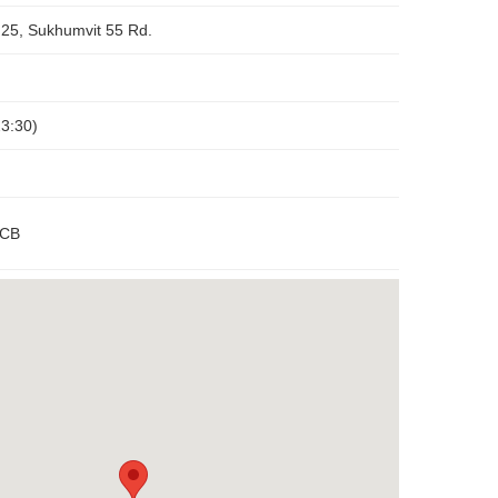
 25, Sukhumvit 55 Rd.
23:30)
JCB