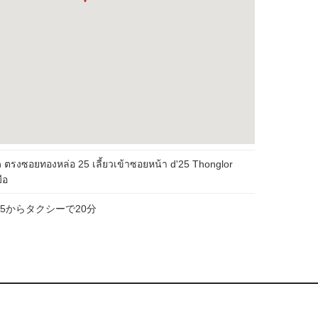
n ตรงซอยทองหล่อ 25 เลี้ยวเข้าซอยหน้า d'25 Thonglor
ือ
5からタクシーで20分