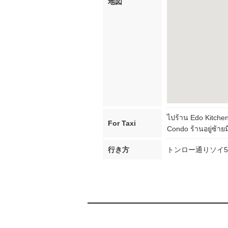
地図
ไปร้าน Edo Kitche
For Taxi
Condo ร้านอยู่ซ้ายม
行き方
トンロー通りソイ5