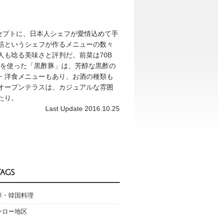
セプトに、日本人シェフが愛情込めて手
筋というシェフが作るメニューの数々
も唸る美味さと評判だ。前菜は70B
酢を使った「黒酢豚」は、芳醇な黒酢の
・洋食メニューもあり、お酒の種類も
オープンテラスは、カジュアルな雰囲
たり。
Last Update 2016.10.25
TAGS
華・韓国料理
ンロー地区