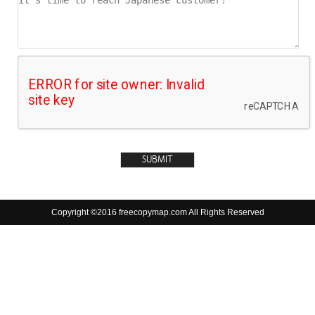
Copyright ©2016 freecopymap.com All Rights Reserved