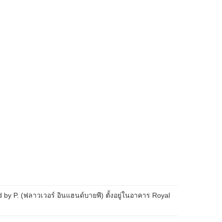
d by P. (ฟลาวเวอร์ อินแฮนด์บายพี) ตั้งอยู่ในอาคาร Royal