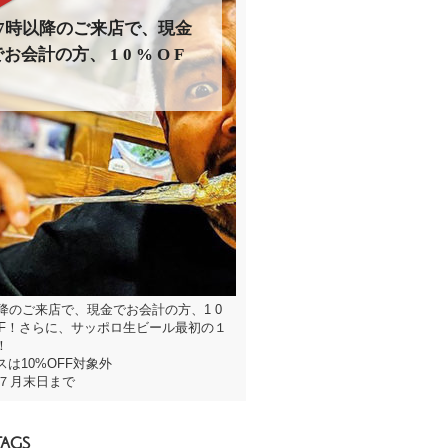
17時以降のご来店で、現金
お会計の方、 1 0 % O F
F！さらに、サッポロ 生ビー
ル最初の１杯無料！
以降のご来店で、現金でお会計の方、1 0
 F F！さらに、サッポロ生ビール最初の１
！
スは10%OFF対象外
年７月末日まで
TAGS