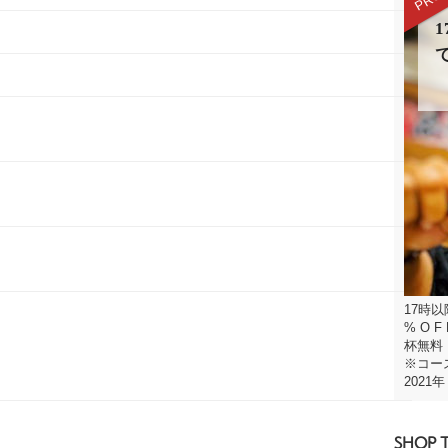
で
17時
% O
杯無料
※コー
2021
SHOP 