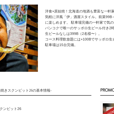
洋食×原始焼！北海道の地酒も豊富な一軒
気軽に洋風「伊」酒屋スタイル。前菜99B
に楽しめます。 駐車場完備の一軒家で気
バンコクで唯一のサッポロ生ビール付き2時
生ビールなしは399B（2名様〜）。
コース料理飲放題には+100Bでサッポロ
駐車場は15台完備。
PROMO
始焼きスクンビット26の基本情報-
クンビット26