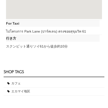
For Taxi
ไปโครงการ Park Lane (ปาร์คเลน) ตรงซอยสุขุมวิท 61
行き方
スクンビット通りソイ61から徒歩約10分
SHOP TAGS
カフェ
エカマイ地区