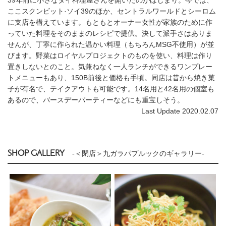
ここスクンビット·ソイ39のほか、セントラルワールドとシーロム
に支店を構えています。もともとオーナー女性が家族のために作
っていた料理をそのままのレシピで提供。決して派手さはありま
せんが、丁寧に作られた温かい料理（もちろんMSG不使用）が並
びます。野菜はロイヤルプロジェクトのものを使い、料理は作り
置きしないとのこと。気兼ねなく一人ランチができるワンプレー
トメニューもあり、150B前後と価格も手頃。同店は昔から焼き菓
子が有名で、テイクアウトも可能です。14名用と42名用の個室も
あるので、バースデーパーティーなどにも重宝しそう。
Last Update 2020.02.07
SHOP GALLERY
-＜閉店＞九ガラパプルックのギャラリー-