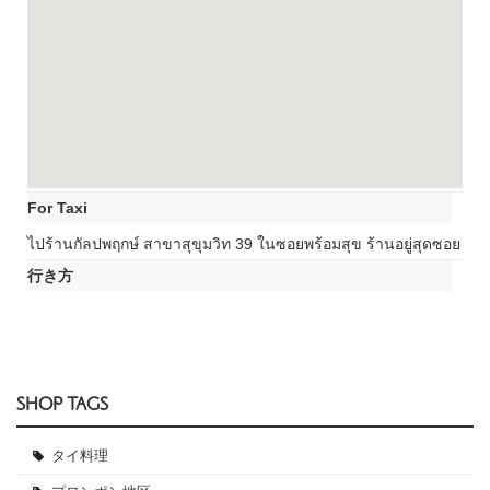
For Taxi
ไปร้านกัลปพฤกษ์ สาขาสุขุมวิท 39 ในซอยพร้อมสุข ร้านอยู่สุดซอย
行き方
SHOP TAGS
タイ料理