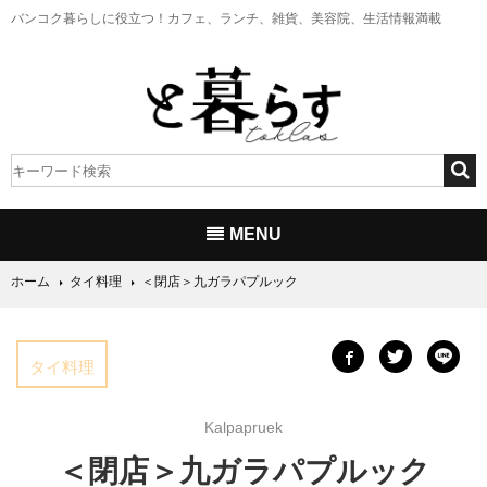
バンコク暮らしに役立つ！
カフェ、ランチ、雑貨、美容院、生活情報満載
MENU
ホーム
タイ料理
＜閉店＞九ガラパプルック
タイ料理
Kalpapruek
＜閉店＞九ガラパプルック