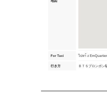
地図
For Taxi
ไปหา้ ง EmQuartier
行き方
ＢＴＳプロンポン