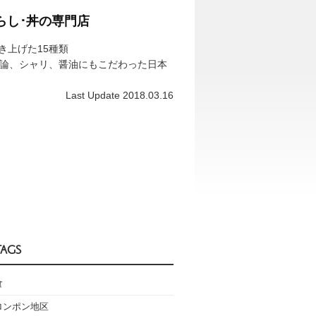
らし･丼の専門店
き上げた15種類
勿論、シャリ、醤油にもこだわった日本
Last Update 2018.03.16
TAGS
食
ロンポン地区