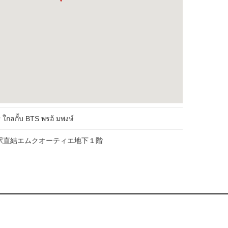
 ใกลกั้บ BTS พรอ้ มพงษ์
駅直結エムクオーティエ地下１階