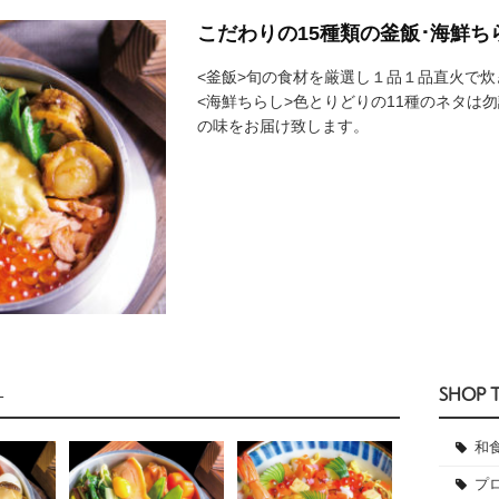
こだわりの15種類の釜飯･海鮮ち
<釜飯>旬の食材を厳選し１品１品直火で炊
<海鮮ちらし>色とりどりの11種のネタは
の味をお届け致します。
SHOP 
-
和
プ