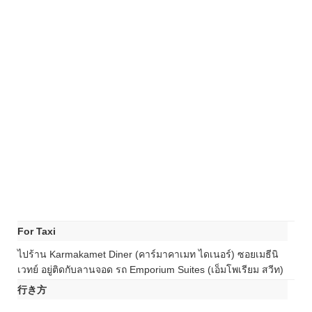
For Taxi
ไปร้าน Karmakamet Diner (คาร์มาคาเมท ไดเนอร์) ซอยเมธีนิ
เวทย์ อยู่ติดกับลานจอด รถ Emporium Suites (เอ็มโพเรียม สวีท)
行き方