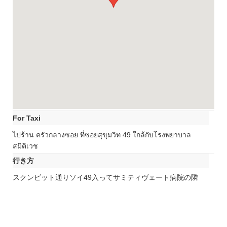
For Taxi
ไปร้าน ครัวกลางซอย ที่ซอยสุขุมวิท 49 ใกล้กับโรงพยาบาล
สมิติเวช
行き方
スクンビット通りソイ49入ってサミティヴェート病院の隣