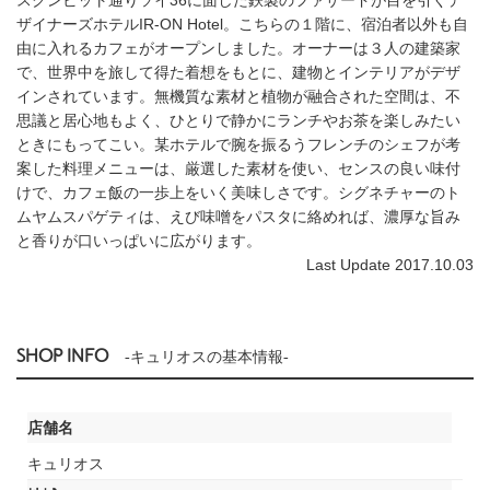
ザイナーズホテルIR-ON Hotel。こちらの１階に、宿泊者以外も自
由に入れるカフェがオープンしました。オーナーは３人の建築家
で、世界中を旅して得た着想をもとに、建物とインテリアがデザ
インされています。無機質な素材と植物が融合された空間は、不
思議と居心地もよく、ひとりで静かにランチやお茶を楽しみたい
ときにもってこい。某ホテルで腕を振るうフレンチのシェフが考
案した料理メニューは、厳選した素材を使い、センスの良い味付
けで、カフェ飯の一歩上をいく美味しさです。シグネチャーのト
ムヤムスパゲティは、えび味噌をパスタに絡めれば、濃厚な旨み
と香りが口いっぱいに広がります。
Last Update 2017.10.03
SHOP INFO
-キュリオスの基本情報-
店舗名
キュリオス