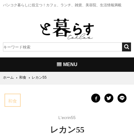
バンコク暮らしに役立つ！
カフェ、ランチ、雑貨、美容院、生活情報満載
MENU
ホーム
和食
レカン55
和食
L'ecrin55
レカン55