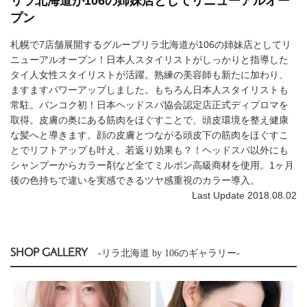
リラ北海道が106の姉妹店としてリニューアルオー
プン
札幌で7店舗展開するグループリラ北海道が106の姉妹店としてリ
ニューアルオープン！日本人スタイリストがしっかりと指導した
タイ人女性スタイリストが活躍。熟練の美容師も新たに加わり、
ますますパワーアップしました。もちろん日本人スタイリストも
常駐。バンコク初！日本ヘッドスパ協会認定店正式ディプロマを
取得。皮膚の奥にある筋肉をほぐすことで、頭皮環境を整え健康
な髪へと導きます。顔の皮膚とつながる頭皮下の筋肉をほぐすこ
とでリフトアップも叶え、若返り効果も？！ヘッドスパ以外にも
シャンプーからカラー剤など全てミルボン高級商材を使用。1ヶ月
後の色持ちで違いを実感できるツヤ感重視のカラー導入。
Last Update 2018.08.02
SHOP GALLERY
-リラ北海道 by 106のギャラリー-