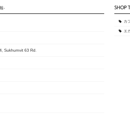
SHOP 
報-
カ
エ
4, Sukhumvit 63 Rd.