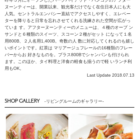
ヌーンティーは、開業以来、観光客だけでなく在住日本人にも大
人気。セントラルエンバシー直結でアクセスしやすく、エレベー
ターを降りると日常を忘れさせてくれる洗練された空間が広がっ
ていま す。アフターヌーンティーのメニューは、４種のオープ ン
サンドと６種類のスイーツ、スコーン２種がセット になって１名
用800B、２人名用1,400B。奇数の人 数に対応してくれるのも嬉し
いポイントです。紅茶は マリアージュフレールの16種類のフレー
バーからお 好きなものを。プラス800Bでシャンパンも付けられ
ます。このほか、タイ料理と洋食の軽食も揃うので軽 いランチ利
用もOK。
Last Update 2018.07.13
SHOP GALLERY
-リビングルームのギャラリー-