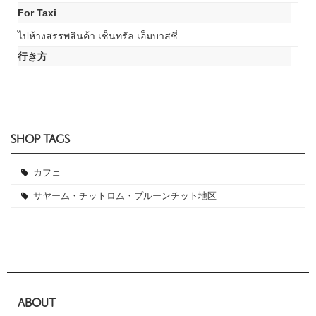
For Taxi
ไปห้างสรรพสินค้า เซ็นทรัล เอ็มบาสซี่
行き方
SHOP TAGS
カフェ
サヤーム・チットロム・プルーンチット地区
ABOUT