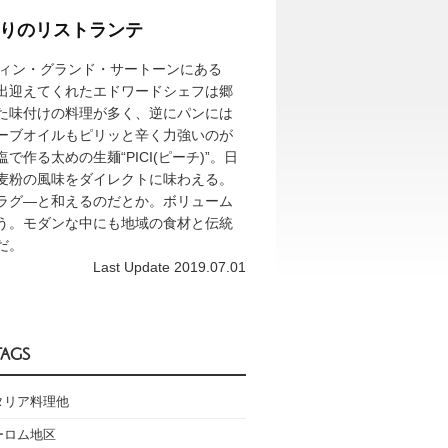
りのリストランテ
ティン・グランド・サートーンにある
出迎えてくれたエドワードシェフは郷
た味付けの料理が多く、逆にパンには
ーブオイルもピリッと辛く力強いのが
作る太めの生麺“PICI(ピーチ)”。日
麦粉の風味をダイレクトに味わえる。
ラグ―と和えるのだとか。ボリューム
う。モダンな中にも地域の食材と伝統
だ。
Last Update 2019.07.01
TAGS
タリア料理他
ーロム地区