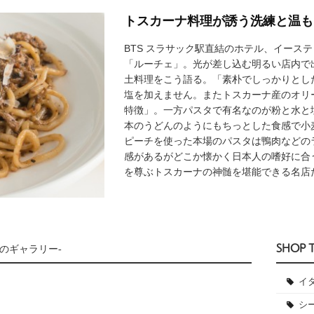
トスカーナ料理が誘う洗練と温も
BTS スラサック駅直結のホテル、イース
「ルーチェ」。光が差し込む明るい店内で
土料理をこう語る。「素朴でしっかりとし
塩を加えません。またトスカーナ産のオリ
特徴」。一方パスタで有名なのが粉と水と塩で
本のうどんのようにもちっとした食感で小
ピーチを使った本場のパスタは鴨肉などの
感があるがどこか懐かく日本人の嗜好に合
を尊ぶトスカーナの神髄を堪能できる名店
SHOP 
のギャラリー-
イ
シ