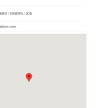
AMEX / DINERS / JCB
athorn.com