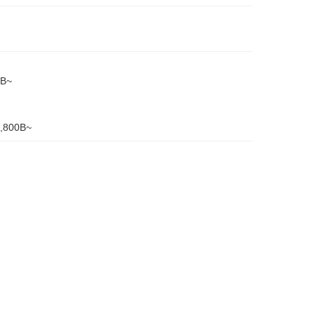
B~
800B~