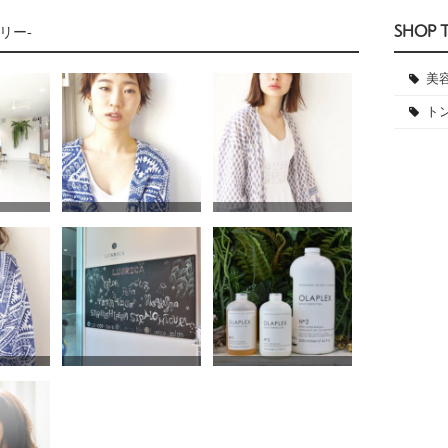
SHOP 
リー-
美
ト