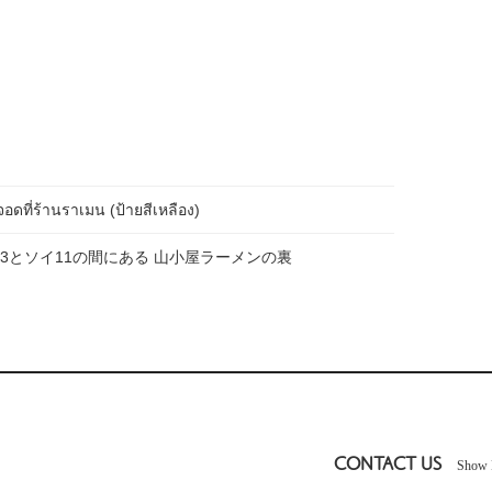
ดที่ร้านราเมน (ป้ายสีเหลือง)
3とソイ11の間にある 山小屋ラーメンの裏
CONTACT US
Show 