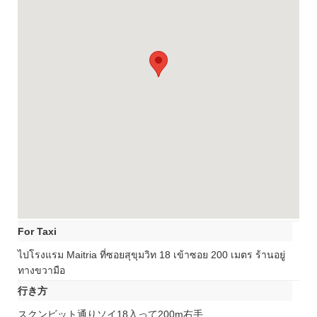
For Taxi
ไปโรงแรม Maitria ที่ซอยสุขุมวิท 18 เข้าซอย 200 เมตร ร้านอยู่
ทางขวามือ
行き方
スクンビット通りソイ18入って200m右手