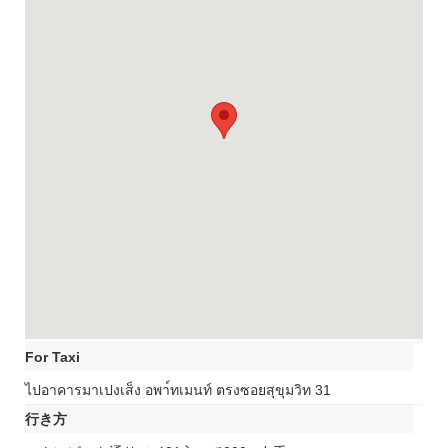
For Taxi
ไปอาคารมาเปงเส็ง อพา์ทเมนท์ ตรงซอยสุขุมวิท 31
行き方