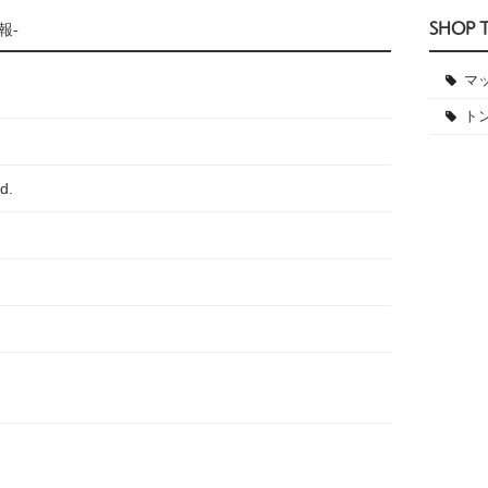
SHOP 
報-
マ
ト
d.