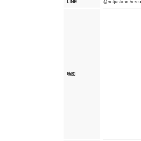
LINE
@notjustanotherc
地図