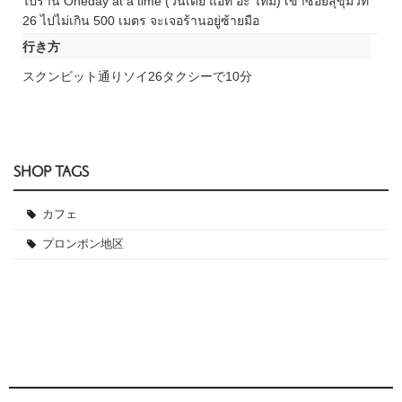
ไปร้าน Oneday at a time (วันเดย์ แอท อะ ไทม์) เข้าซอยสุขุมวิท
26 ไปไม่เกิน 500 เมตร จะเจอร้านอยู่ซ้ายมือ
行き方
スクンビット通りソイ26タクシーで10分
SHOP TAGS
カフェ
プロンポン地区