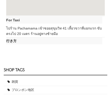
For Taxi
ไปร้าน Pachamama เข้าซอยสุขุมวิท 41 เลี้ยวขวาที่แยกแรก ขับ
ตรงไป 20 เมตร ร้านอยู่ทางซ้ายมือ
行き方
SHOP TAGS
雑貨
プロンポン地区