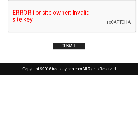
Copyright ©2016 freecopymap.com All Rights Reserved