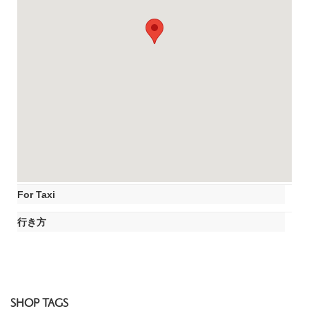
For Taxi
行き方
SHOP TAGS