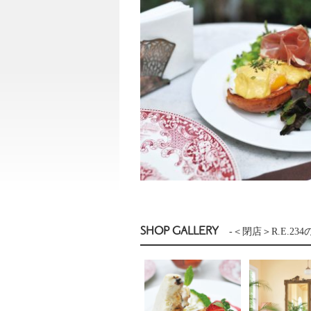
SHOP GALLERY
-＜閉店＞R.E.23