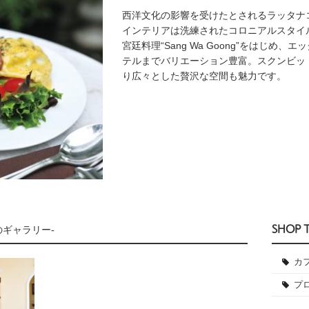
西洋文化の影響を受けたとされるラッタナ
インテリアは洗練されたコロニアルスタイ
宮廷料理“Sang Wa Goong”をはじめ
テルまでバリエーション豊富。スクンビッ
り広々とした贅沢な空間も魅力です。
SHOP 
4のギャラリー-
カ
プ