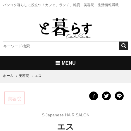
バンコク暮らしに役立つ！
カフェ、ランチ、雑貨、美容院、生活情報満載
MENU
ホーム
美容院
エス
美容院
S Japanese HAIR SALON
エス