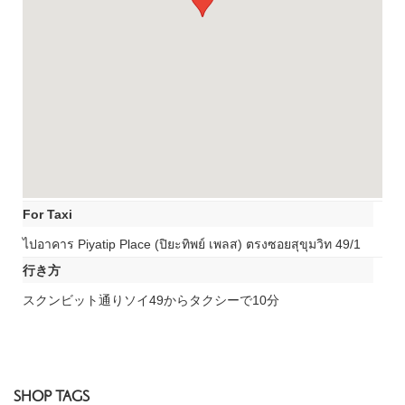
For Taxi
ไปอาคาร Piyatip Place (ปิยะทิพย์ เพลส) ตรงซอยสุขุมวิท 49/1
行き方
スクンビット通りソイ49からタクシーで10分
SHOP TAGS