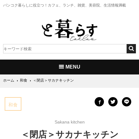
バンコク暮らしに役立つ！
カフェ、ランチ、雑貨、美容院、生活情報満載
MENU
ホーム
和食
＜閉店＞サカナキッチン
和食
Sakana kitchen
＜閉店＞サカナキッチン