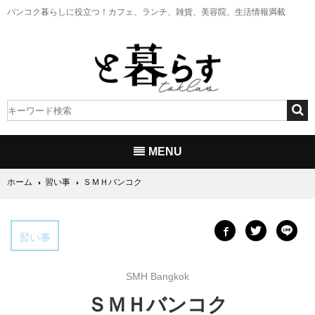
バンコク暮らしに役立つ！
カフェ、ランチ、雑貨、美容院、生活情報満載
MENU
ホーム
習い事
ＳＭＨバンコク
習い事
SMH Bangkok
ＳＭＨバンコク